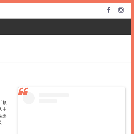
塞斯頓
色由
連綿
最後
ge