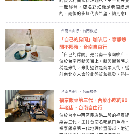
的義大利異國料理麵館，由一對夫妻
一起經營，店名彩虹糖是老闆娘想
的，雨後的彩虹代表希望，糖則意味
著未來的美好。老闆娘主要是透過網
路來推廣彩虹糖義大利麵館，他們選
台南自由行．台南旅遊
在位於市區且方便停車的地點，從買
「自己的房間」咖啡店．寧靜悠
地到房屋建起再到空間動線、家具擺
設裝飾大多都是靠自己完成。
閒不限時．台南自由行
「自己的房間」是台南一家咖啡店，
位於台南市新美街上。新美街舊時之
稱是米街，米街過往是商業大街，從
前南北商人會於此盤貨和批發，熱鬧
得很，而現今則由一班舊街坊與喜愛
台南巷弄的本地人，創立了「米街人
台南自由行．台南旅遊
文會社」，營造一個屬於台南生活氣
福泰飯桌第三代．台菜小吃的80
氛的老街區，用不一樣的方式重振這
裡美好的風光。
年老店．台南自由行
位於台南中西區民族路二段的福泰飯
桌第三代，主打台南名吃虱口魚湯。
福泰飯桌第三代地理位置優越，附近