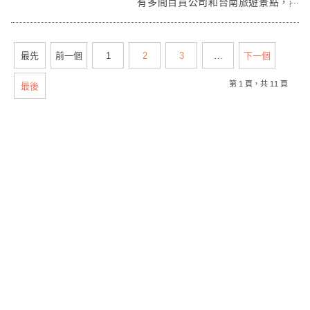
有多間百貨公司和台南旅遊景點，鄰
近台南火車站、大遠百威秀電影院、
Focus百貨、新光三越百貨和南台灣
第一間的百貨公司 -
林百貨
，左有赤
最先
前一個
1
2
3
…
下一個
崁樓古蹟商圈，右有孔廟文化園區。
第 1 頁，共 11 頁
最後