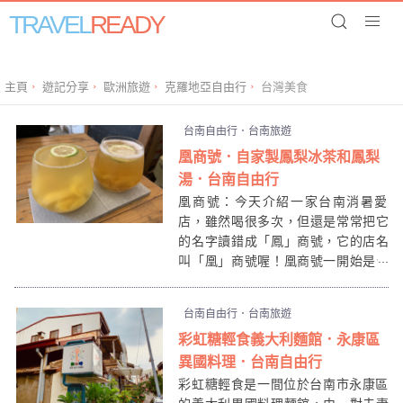
TRAVEL
READY
主頁
遊記分享
歐洲旅遊
克羅地亞自由行
台灣美食
台南自由行．台南旅遊
凰商號．自家製鳳梨冰茶和鳳梨
湯．台南自由行
凰商號：今天介紹一家台南消暑愛
店，雖然喝很多次，但還是常常把它
的名字讀錯成「鳳」商號，它的店名
叫「凰」商號喔！凰商號一開始是台
南在地人推薦給我的，位在台南美食
戰區國華街三段上，附近有多個公車
台南自由行．台南旅遊
站，地理位置超方便，可以連帶旁邊
彩虹糖輕食義大利麵館．永康區
食店吃一整個下午！
異國料理．台南自由行
彩虹糖輕食是一間位於台南市永康區