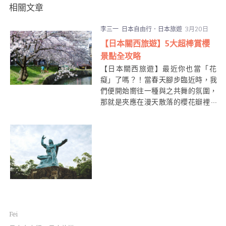
相關文章
李三一
日本自由行．日本旅遊
3月20日
【日本關西旅遊】5大超棒賞櫻
景點全攻略
【日本關西旅遊】最近你也當「花
癡」了嗎？！當春天腳步臨近時，我
們便開始嚮往一種與之共舞的氛圍，
那就是夾應在漫天散落的櫻花瓣裡，
讓自己徜徉在粉紅情懷或嫩白純潔的
花碎與簇團之中，一解煩憂與為自身
平凡的生活裝點得更加繽紛。如果你
錯過了近期在日本各地綻放的櫻花，
接下來還有清明節連續假期有「追
櫻」的機會；由於今年
日本近畿地區
櫻花盛開的時間多數落在3月下旬至4
月中旬左右
，所以現在到大阪、
奈良花見散策才是最佳時機！
Fei