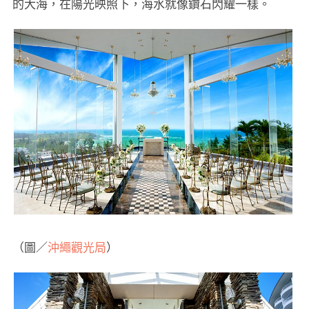
的大海，在陽光映照下，海水就像鑽石閃耀一樣。
（圖／
沖繩觀光局
）