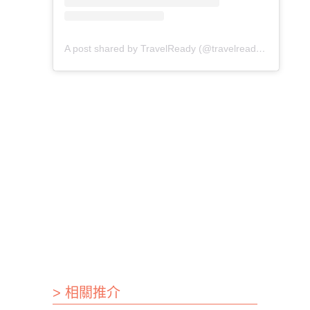
A post shared by TravelReady (@travelreadyhongkong)
> 相關推介