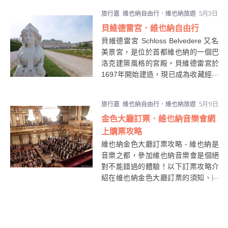
旅行嘉
維也納自由行．維也納旅遊
5月3日
貝維德雷宮．維也納自由行
貝維德雷宮 Schloss Belvedere 又名
美景宮，是位於首都維也納的一個巴
洛克建築風格的宮殿。貝維德雷宮於
1697年開始建造，現已成為收藏經典
畫作的美術館。貝維德雷宮分為
貝維
德雷宮上宮
Oberes Belvedere (即
旅行嘉
維也納自由行．維也納旅遊
5月9日
Upper Belvedere) 及
貝維德雷宮下宮
金色大廳訂票．維也納音樂會網
Unteres Belvedere (即Lower
Belvedere)，中間由一個超廣闊的花
上購票攻略
園分隔著。而奧地利最著名的畫家古
維也納金色大廳訂票攻略 - 維也納是
斯塔夫．克林姆 Klimt Gustav的作
音樂之都，參加維也納音樂會是個絕
品"The Kiss"正是上宮鎮館之寶！
對不能錯過的體驗！以下訂票攻略介
紹在維也納金色大廳訂票的須知、門
票類別及票價、網上訂票、取票等注
意事項。於金色大廳於官網訂票是很
方便快捷的，只要清楚想參加音樂會
的時間及預算即可。