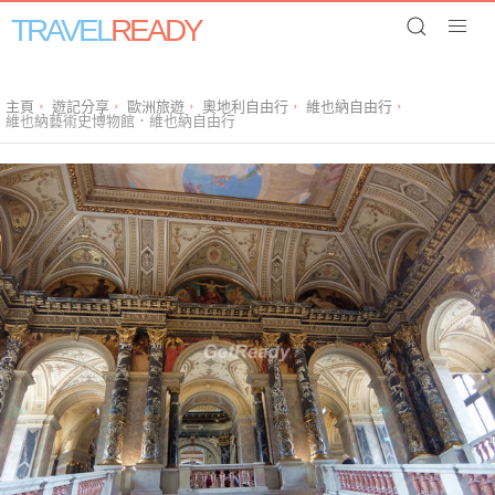
TRAVEL
READY
主頁
遊記分享
歐洲旅遊
奧地利自由行
維也納自由行
維也納藝術史博物館．維也納自由行