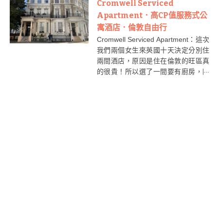
的市集。Camden Market除了有各式
Cromwell Serviced
小店和不同的美食攤檔之外，還有不
Apartment．高CP值服務式公
少拍照打卡位置呢！
寓酒店．倫敦自由行
Cromwell Serviced Apartment：這次
我們兩個女生來英國十天決定分別住
兩間酒店，原因是住在倫敦的旺區真
的很貴！所以選了一間要有廚房，因
為可以省錢煮飯；另一間則要在旺
區，方便可以下樓就購物。這篇會先
介紹有廚房的「Cromwell Serviced
Apartment」服務式公寓酒店，我蠻
推薦給大家！因為它地理位子不錯，
近地鐵而且附近有大型超市～