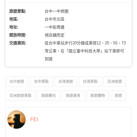
旅遊景點:
台中一中商圈
地區:
台中市北區
地址:
一中街周邊
開放時間:
視店舖而定
交通資訊:
從台中車站步行20分鐘或乘搭12、25、55、73
等公車，在「國立臺中科技大學」站下車即可
到達
台中旅遊
台中景點
台灣旅遊
台灣景點
亞洲旅遊
亞洲旅遊景點
旅遊觀光
旅遊美食
旅遊購物
旅遊
FEI